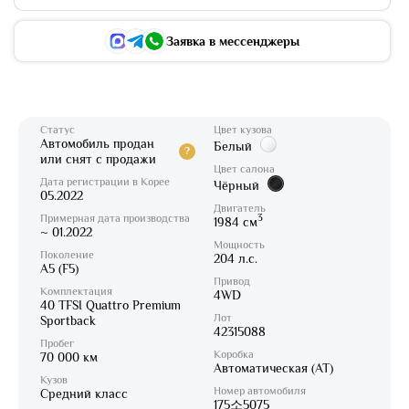
Заявка в мессенджеры
Статус
Цвет кузова
Автомобиль продан
Белый
?
или снят с продажи
Цвет салона
Дата регистрации в Корее
Чёрный
05.2022
Двигатель
Примерная дата производства
3
1984 см
~ 01.2022
Мощность
Поколение
204 л.с.
A5 (F5)
Привод
Комплектация
4WD
40 TFSI Quattro Premium
Лот
Sportback
42315088
Пробег
Коробка
70 000 км
Автоматическая (AT)
Кузов
Номер автомобиля
Средний класс
175소5075