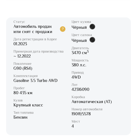
Статус
Цвет кузова
Автомобиль продан
Чёрный
?
или снят с продажи
Цвет салона
Дата регистрации в Корее
Чёрный
01.2023
Двигатель
Примерная дата производства
3
3470 см
~ 12.2022
Мощность
Поколение
380 л.с.
G90 (RS4)
Привод
Комплектация
4WD
Gasoline 3.5 Turbo AWD
Лот
Пробег
42316090
80 435 км
Коробка
Кузов
Автоматическая (AT)
Крупный класс
Номер автомобиля
Тип топлива
190하5578
Бензин
Мест
4