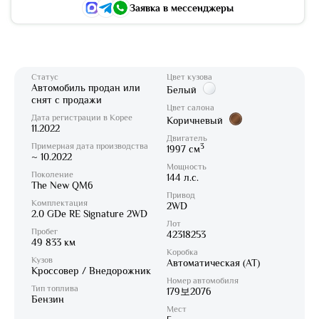
Заявка в мессенджеры
Статус
Цвет кузова
Автомобиль продан или
Белый
снят с продажи
Цвет салона
Дата регистрации в Корее
Коричневый
11.2022
Двигатель
Примерная дата производства
3
1997 см
~ 10.2022
Мощность
Поколение
144 л.с.
The New QM6
Привод
Комплектация
2WD
2.0 GDe RE Signature 2WD
Лот
Пробег
42318253
49 833 км
Коробка
Кузов
Автоматическая (AT)
Кроссовер / Внедорожник
Номер автомобиля
Тип топлива
179보2076
Бензин
Мест