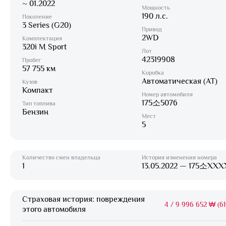
~ 01.2022
Мощность
190 л.с.
Поколение
3 Series (G20)
Привод
2WD
Комплектация
320i M Sport
Лот
42319908
Пробег
57 755 км
Коробка
Автоматическая (AT)
Кузов
Компакт
Номер автомобиля
175소5076
Тип топлива
Бензин
Мест
5
Количество смен владельца
История изменения номера
1
13.05.2022 — 175소XXX
Страховая история: повреждения
4
/
9 996 652 ₩ (61
этого автомобиля