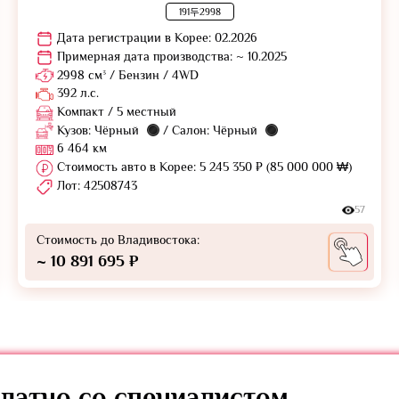
191두2998
Дата регистрации в Корее: 02.2026
Примерная дата производства: ~ 10.2025
2998 см³ / Бензин / 4WD
392 л.с.
Компакт / 5 местный
Кузов: Чёрный
/ Салон: Чёрный
6 464 км
Стоимость авто в Корее: 5 245 350 ₽ (85 000 000 ₩)
Лот: 42508743
57
Стоимость до Владивостока:
~ 10 891 695 ₽
латно
со специалистом.