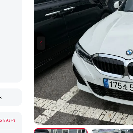
X
6 893 ₽)