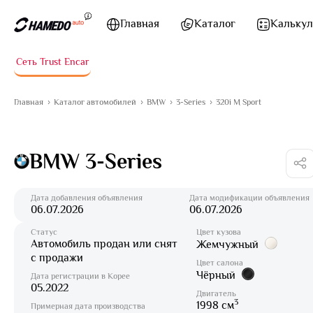
Перейти к содержимому
Главная
Каталог
Калькул
Сеть Trust Encar
Главная
Каталог автомобилей
BMW
3-Series
320i M Sport
BMW 3-Series
Дата добавления объявления
Дата модификации объявления
06.07.2026
06.07.2026
Статус
Цвет кузова
Автомобиль продан или снят
Жемчужный
с продажи
Цвет салона
Чёрный
Дата регистрации в Корее
05.2022
Двигатель
3
1998 см
Примерная дата производства