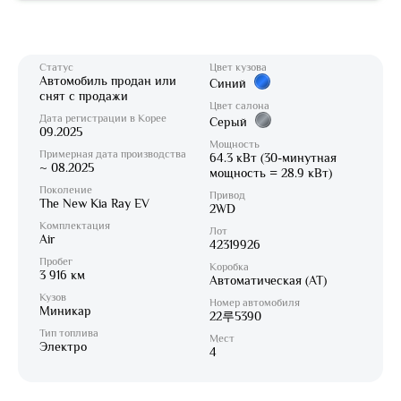
Статус
Цвет кузова
Автомобиль продан или
Синий
снят с продажи
Цвет салона
Дата регистрации в Корее
Серый
09.2025
Мощность
Примерная дата производства
64.3 кВт (30-минутная
~ 08.2025
мощность = 28.9 кВт)
Поколение
Привод
The New Kia Ray EV
2WD
Комплектация
Лот
Air
42319926
Пробег
Коробка
3 916 км
Автоматическая (AT)
Кузов
Номер автомобиля
Миникар
22루5390
Тип топлива
Мест
Электро
4