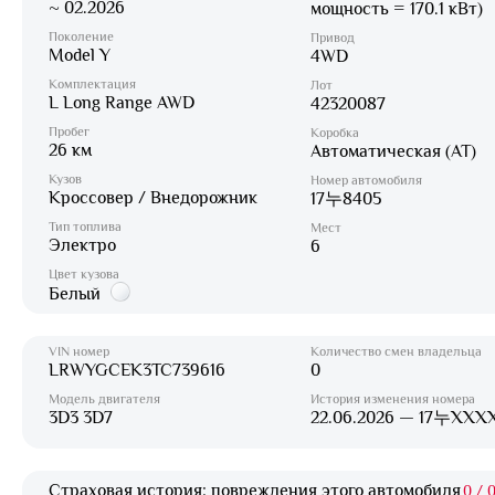
~ 02.2026
мощность = 170.1 кВт)
Поколение
Привод
Model Y
4WD
Комплектация
Лот
L Long Range AWD
42320087
Пробег
Коробка
26 км
Автоматическая (AT)
Кузов
Номер автомобиля
Кроссовер / Внедорожник
17누8405
Тип топлива
Мест
Электро
6
Цвет кузова
Белый
VIN номер
Количество смен владельца
LRWYGCEK3TC739616
0
Модель двигателя
История изменения номера
3D3 3D7
22.06.2026 — 17누XXX
Страховая история: повреждения этого автомобиля
0
/
0