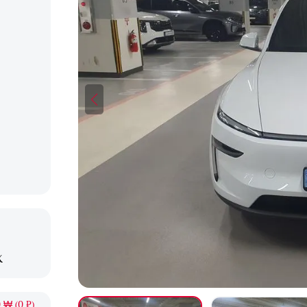
X
 ₩ (0 ₽)