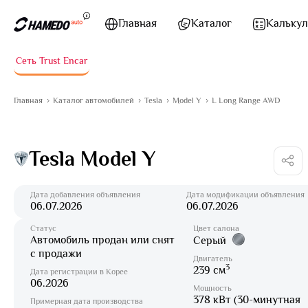
Перейти к содержимому
Главная
Каталог
Калькул
Сеть Trust Encar
Главная
Каталог автомобилей
Tesla
Model Y
L Long Range AWD
Tesla Model Y
Дата добавления объявления
Дата модификации объявления
06.07.2026
06.07.2026
Статус
Цвет салона
Автомобиль продан или снят
Серый
с продажи
Двигатель
3
239 см
Дата регистрации в Корее
06.2026
Мощность
378 кВт (30-минутная
Примерная дата производства