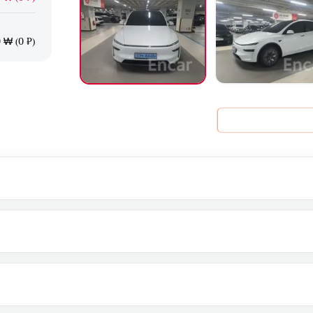
 ₩ (0 ₽)