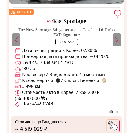
БЕЗ ДТП
Kia Sportage
The New Sportage 5th generation - Gasoline 1.6 Turbo
2WD Signature
210어7797
Дата регистрации в Корее: 02.2026
Примерная дата производства: ~ 01.2026
1598 см³ / Бензин / 2WD
180 л.с.
Кроссовер / Внедорожник / 5 местный
Кузов: Чёрный
/ Салон: Бежевый
3 998 км
Стоимость авто в Корее: 2 258 280 ₽
(36 900 000 ₩)
Лот: 42490748
104
Стоимость до Владивостока:
~ 4 519 029 ₽