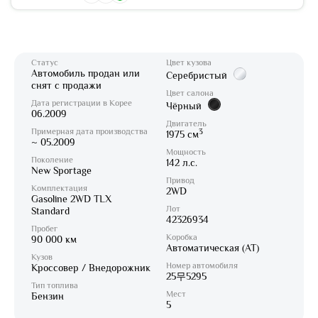
Статус
Цвет кузова
Автомобиль продан или
Серебристый
снят с продажи
Цвет салона
Дата регистрации в Корее
Чёрный
06.2009
Двигатель
Примерная дата производства
3
1975 см
~ 05.2009
Мощность
Поколение
142 л.с.
New Sportage
Привод
Комплектация
2WD
Gasoline 2WD TLX
Лот
Standard
42326934
Пробег
Коробка
90 000 км
Автоматическая (AT)
Кузов
Номер автомобиля
Кроссовер / Внедорожник
25무5295
Тип топлива
Мест
Бензин
5